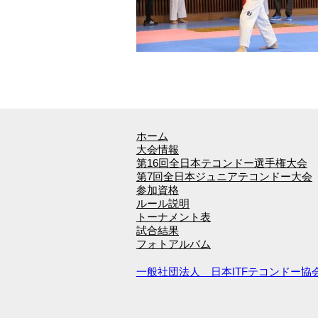
ホーム
大会情報
第16回全日本テコンドー選手権大会
第7回全日本ジュニアテコンドー大会
参加資格
ルール説明
トーナメント表
試合結果
フォトアルバム
一般社団法人 日本ITFテコンドー協