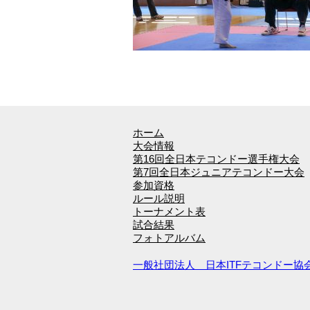
ホーム
大会情報
第16回全日本テコンドー選手権大会
第7回全日本ジュニアテコンドー大会
参加資格
ルール説明
トーナメント表
試合結果
フォトアルバム
一般社団法人 日本ITFテコンドー協