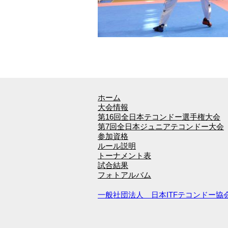
ホーム
大会情報
第16回全日本テコンドー選手権大会
第7回全日本ジュニアテコンドー大会
参加資格
ルール説明
トーナメント表
試合結果
フォトアルバム
一般社団法人 日本ITFテコンドー協