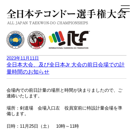
togg
navi
2023年11月11日
全日本大会、及び全日本Jr 大会の前日会場での計
量時間のお知らせ
会場内での前日計量の場所と時間が決まりましたので、ご
連絡いたします。
場所：剣道場 会場入口左 役員室前に特設計量会場を準
備します。
日時：11月25日（土） 10時～11時