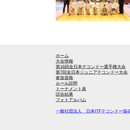
ホーム
大会情報
第16回全日本テコンドー選手権大会
第7回全日本ジュニアテコンドー大会
参加資格
ルール説明
トーナメント表
試合結果
フォトアルバム
一般社団法人 日本ITFテコンドー協