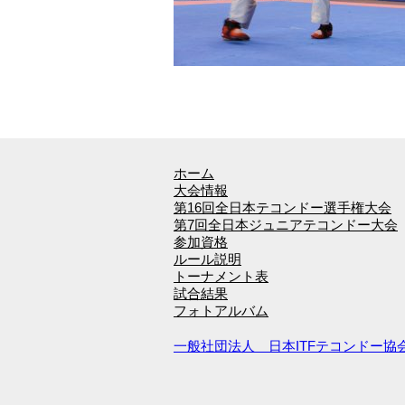
ホーム
大会情報
第16回全日本テコンドー選手権大会
第7回全日本ジュニアテコンドー大会
参加資格
ルール説明
トーナメント表
試合結果
フォトアルバム
一般社団法人 日本ITFテコンドー協